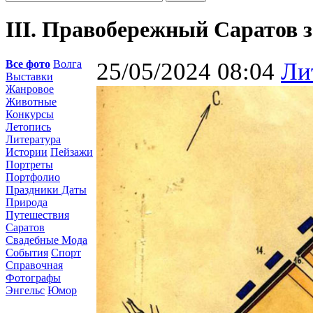
III. Правобережный Саратов з
Все фото
Волга
25/05/2024 08:04
Ли
Выставки
Жанровое
Животные
Конкурсы
Летопись
Литература
Истории
Пейзажи
Портреты
Портфолио
Праздники Даты
Природа
Путешествия
Саратов
Свадебные Мода
События
Спорт
Справочная
Фотографы
Энгельс
Юмор