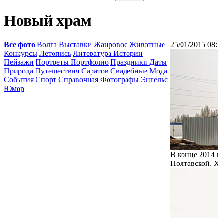
Новый храм
Все фото
Волга
Выставки
Жанровое
Животные
25/01/2015 08:
Конкурсы
Летопись
Литература Истории
Пейзажи
Портреты Портфолио
Праздники Даты
Природа
Путешествия
Саратов
Свадебные Мода
События
Спорт
Справочная
Фотографы
Энгельс
Юмор
В конце 2014 
Полтавской. 