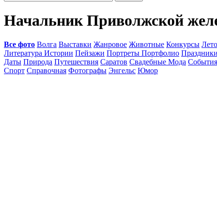
Начальник Приволжской желез
Все фото
Волга
Выставки
Жанровое
Животные
Конкурсы
Лет
Литература Истории
Пейзажи
Портреты Портфолио
Праздник
Даты
Природа
Путешествия
Саратов
Свадебные Мода
Событи
Спорт
Справочная
Фотографы
Энгельс
Юмор