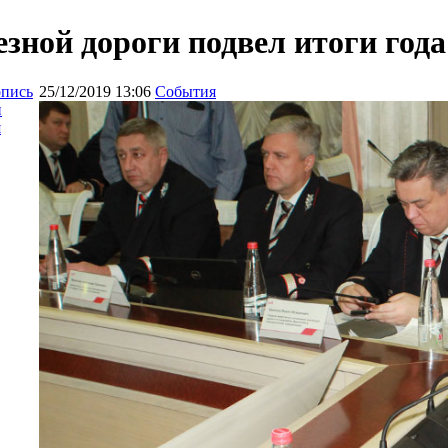
ной дороги подвел итоги года
опись
25/12/2019 13:06
События
и
я