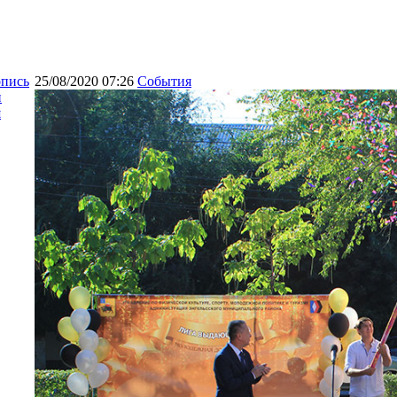
опись
25/08/2020 07:26
События
и
я