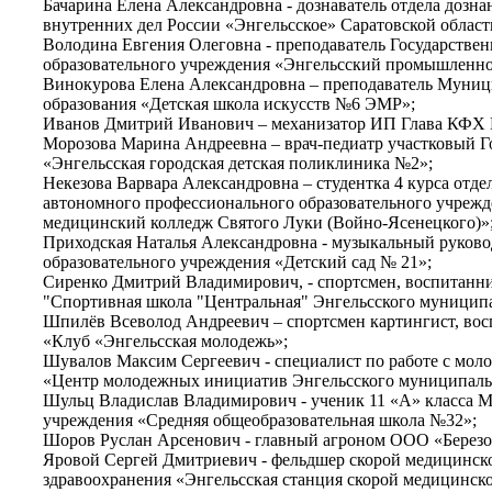
Бачарина Елена Александровна - дознаватель отдела доз
внутренних дел России «Энгельсское» Саратовской област
Володина Евгения Олеговна - преподаватель Государстве
образовательного учреждения «Энгельсский промышленно
Винокурова Елена Александровна – преподаватель Муниц
образования «Детская школа искусств №6 ЭМР»;
Иванов Дмитрий Иванович – механизатор ИП Глава КФХ Г
Морозова Марина Андреевна – врач-педиатр участковый Г
«Энгельсская городская детская поликлиника №2»;
Некезова Варвара Александровна – студентка 4 курса отде
автономного профессионального образовательного учрежд
медицинский колледж Святого Луки (Войно-Ясенецкого)»
Приходская Наталья Александровна - музыкальный руков
образовательного учреждения «Детский сад № 21»;
Сиренко Дмитрий Владимирович, - спортсмен, воспитан
"Спортивная школа "Центральная" Энгельсского муниципа
Шпилёв Всеволод Андреевич – спортсмен картингист, в
«Клуб «Энгельсская молодежь»;
Шувалов Максим Сергеевич - специалист по работе с мо
«Центр молодежных инициатив Энгельсского муниципаль
Шульц Владислав Владимирович - ученик 11 «А» класса 
учреждения «Средняя общеобразовательная школа №32»;
Шоров Руслан Арсенович - главный агроном ООО «Березо
Яровой Сергей Дмитриевич - фельдшер скорой медицинск
здравоохранения «Энгельсская станция скорой медицинск