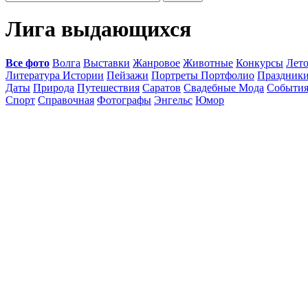
Лига выдающихся
Все фото
Волга
Выставки
Жанровое
Животные
Конкурсы
Лет
Литература Истории
Пейзажи
Портреты Портфолио
Праздник
Даты
Природа
Путешествия
Саратов
Свадебные Мода
Событи
Спорт
Справочная
Фотографы
Энгельс
Юмор