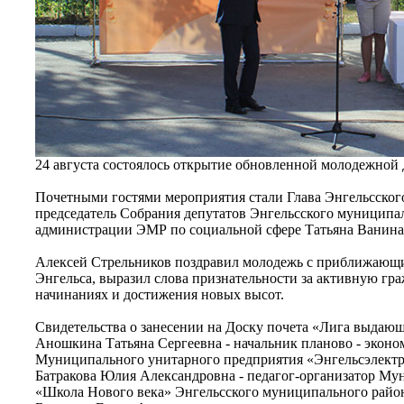
24 августа состоялось открытие обновленной молодежной
Почетными гостями мероприятия стали Глава Энгельсског
председатель Собрания депутатов Энгельсского муниципал
администрации ЭМР по социальной сфере Татьяна Ванина
Алексей Стрельников поздравил молодежь с приближающи
Энгельса, выразил слова признательности за активную гр
начинаниях и достижения новых высот.
Свидетельства о занесении на Доску почета «Лига выдающ
Аношкина Татьяна Сергеевна - начальник планово - эконом
Муниципального унитарного предприятия «Энгельсэлектр
Батракова Юлия Александровна - педагог-организатор Му
«Школа Нового века» Энгельсского муниципального район