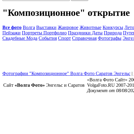
"Композиционное" открытие
Все фото
Волга
Выставки
Жанровое
Животные
Конкурсы
Лет
Пейзажи
Портреты Портфолио
Праздники Даты
Природа
Путе
Свадебные Мода
События
Спорт
Справочная
Фотографы
Энге
Фотографии "Композиционное" Волга Фото Саратов Энгельс
|
«Волга Фото Сайт» 20
Сайт
«Волга Фото»
Энгельс и Саратов
VolgaFoto.RU 2007-20
Документ от 08/08/20