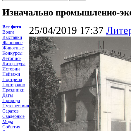
Изначально промышленно-экон
Все фото
25/04/2019 17:37
Лите
Волга
Выставки
Жанровое
Животные
Конкурсы
Летопись
Литература
Истории
Пейзажи
Портреты
Портфолио
Праздники
Даты
Природа
Путешествия
Саратов
Свадебные
Мода
События