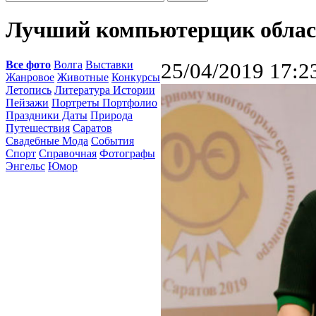
Лучший компьютерщик облас
Все фото
Волга
Выставки
25/04/2019 17:2
Жанровое
Животные
Конкурсы
Летопись
Литература Истории
Пейзажи
Портреты Портфолио
Праздники Даты
Природа
Путешествия
Саратов
Свадебные Мода
События
Спорт
Справочная
Фотографы
Энгельс
Юмор