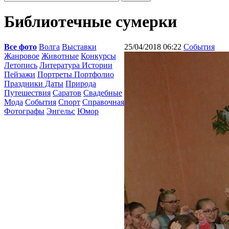
Библиотечные сумерки
Все фото
Волга
Выставки
25/04/2018 06:22
События
Жанровое
Животные
Конкурсы
Летопись
Литература Истории
Пейзажи
Портреты Портфолио
Праздники Даты
Природа
Путешествия
Саратов
Свадебные
Мода
События
Спорт
Справочная
Фотографы
Энгельс
Юмор