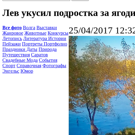
Лев укусил подростка за ягод
Все фото
Волга
Выставки
25/04/2017 12:3
Жанровое
Животные
Конкурсы
Летопись
Литература Истории
Пейзажи
Портреты Портфолио
Праздники Даты
Природа
Путешествия
Саратов
Свадебные Мода
События
Спорт
Справочная
Фотографы
Энгельс
Юмор