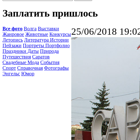
Заплатить пришлось
Все фото
Волга
Выставки
25/06/2018 19:0
Жанровое
Животные
Конкурсы
Летопись
Литература Истории
Пейзажи
Портреты Портфолио
Праздники Даты
Природа
Путешествия
Саратов
Свадебные Мода
События
Спорт
Справочная
Фотографы
Энгельс
Юмор