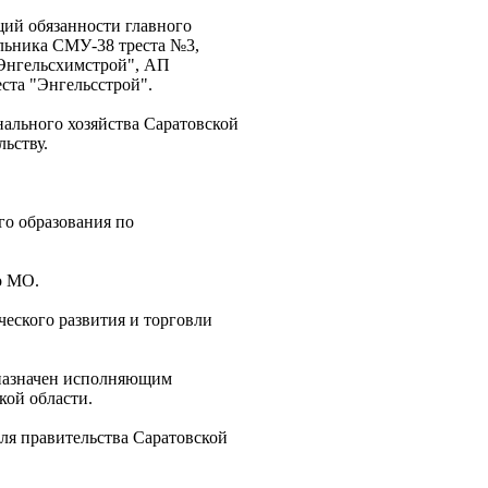
щий обязанности главного
льника СМУ-38 треста №3,
"Энгельсхимстрой", АП
ста "Энгельсстрой".
нального хозяйства Саратовской
ьству.
го образования по
о МО.
ческого развития и торговли
 назначен исполняющим
кой области.
еля правительства Саратовской