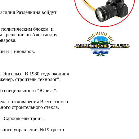
Василия Разделкина войдут
я политическим блоком, и
овал решение по Александру
оварова.
хин и Пивоваров.
 Энгельсе. В 1980 году окончил
енер, строитель-технолог".
по специальности "Юрист".
дела стекловарения Всесоюзного
ного строительного стекла.
 "Сароблсельстрой".
льного управления №19 треста