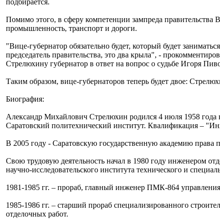
подбирается.
Помимо этого, в сферу компетенции зампреда правительства 
промышленность, транспорт и дороги.
"Вице-губернатор обязательно будет, который будет заниматьс
председатель правительства, это два крыла", - прокомментир
Стрелюхину губернатор в ответ на вопрос о судьбе Игоря Пив
Таким образом, вице-губернаторов теперь будет двое: Стрелю
Биография:
Александр Михайлович Стрелюхин родился 4 июля 1958 года в
Саратовский политехнический институт. Квалификация – "Инж
В 2005 году - Саратовскую государственную академию права 
Свою трудовую деятельность начал в 1980 году инженером от
научно-исследовательского института технического и специаль
1981-1985 гг. – прораб, главный инженер ПМК-864 управления
1985-1986 гг. – старший прораб специализированного строите
отделочных работ.