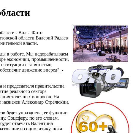
области
атовской области Валерий Радаев
лнительной власти.
ды в работе. Мы недорабатываем
кторе экономики, промышленности.
 о ситуации с занятостью,
обеспечит движение вперед", -
 и председателя правительства.
итие реального сектора
нация точечных вопросов. На
ет назначен Александр Стрелюхин.
ов будет упразднена, ее функции
у. Соцсферу, по его словам,
м будет отвечать Валентина
разование и соцполитику, пока