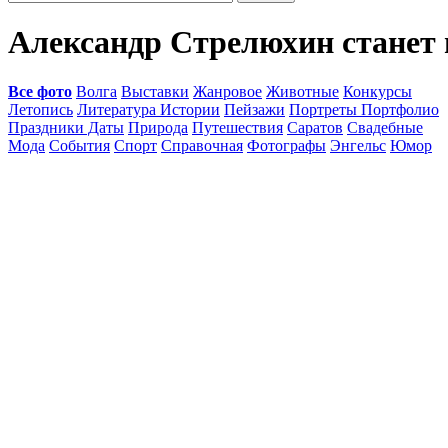
Александр Стрелюхин станет 
Все фото
Волга
Выставки
Жанровое
Животные
Конкурсы
Летопись
Литература Истории
Пейзажи
Портреты Портфолио
Праздники Даты
Природа
Путешествия
Саратов
Свадебные
Мода
События
Спорт
Справочная
Фотографы
Энгельс
Юмор