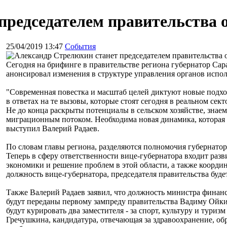
председателем правительства 
25/04/2019 13:47
События
Сегодня на брифинге в правительстве региона губернатор Сар
анонсировал изменения в структуре управления органов испо
"Современная повестка и масштаб целей диктуют новые подхо
в ответах на те вызовы, которые стоят сегодня в реальном се
Не до конца раскрыты потенциалы в сельском хозяйстве, знаем
миграционным потоком. Необходима новая динамика, которая 
выступил Валерий Радаев.
По словам главы региона, разделяются полномочия губернатора
Теперь в сферу ответственности вице-губернатора входит разв
экономики и решение проблем в этой области, а также коорди
должность вице-губернатора, председателя правительства буд
Также Валерий Радаев заявил, что должность министра финанс
будут переданы первому зампреду правительства Вадиму Ойкин
будут курировать два заместителя - за спорт, культуру и туриз
Гречушкина, кандидатура, отвечающая за здравоохранение, об