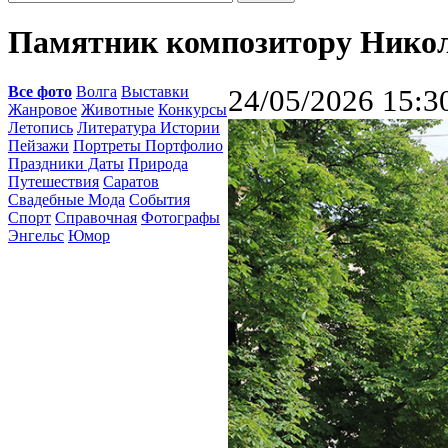
Памятник композитору Никол
Все фото
Волга
Выставки
24/05/2026 15:3
Жанровое
Животные
Конкурсы
Летопись
Литература Истории
Пейзажи
Портреты Портфолио
Праздники Даты
Природа
Путешествия
Саратов
Свадебные Мода
События
Спорт
Справочная
Фотографы
Энгельс
Юмор