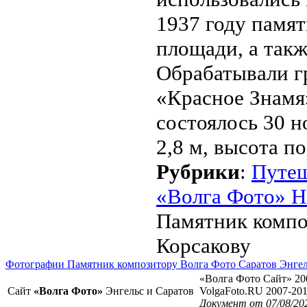
1937 году памят
площади, а такж
Обрабатывали г
«Красное Знамя
состоялось 30 н
2,8 м, высота п
Рубрики
:
Путе
«Волга Фото» Н
Памятник компо
Корсакову
Фотографии Памятник композитору Волга Фото Саратов Энге
«Волга Фото Сайт» 20
Сайт
«Волга Фото»
Энгельс и Саратов
VolgaFoto.RU 2007-20
Документ от 07/08/20