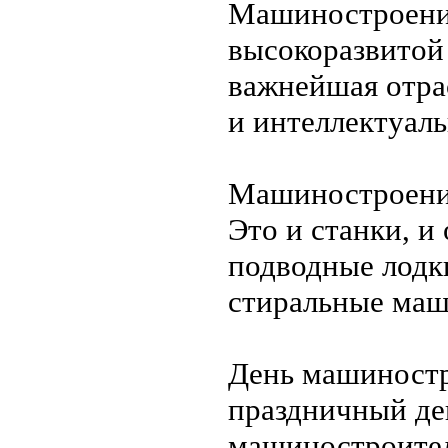
Машиностроение
высокоразвитой
важнейшая отр
и интеллектуал
Машиностроение
Это и станки, и
подводные лодки
стиральные ма
День машиностр
праздничный де
машиностроител