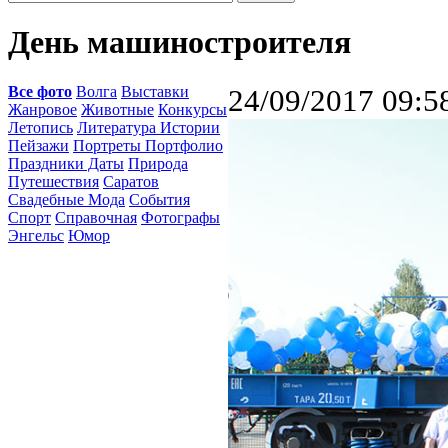
День машиностроителя
Все фото
Волга
Выставки
24/09/2017 09:5
Жанровое
Животные
Конкурсы
Летопись
Литература Истории
Пейзажи
Портреты Портфолио
Праздники Даты
Природа
Путешествия
Саратов
Свадебные Мода
События
Спорт
Справочная
Фотографы
Энгельс
Юмор