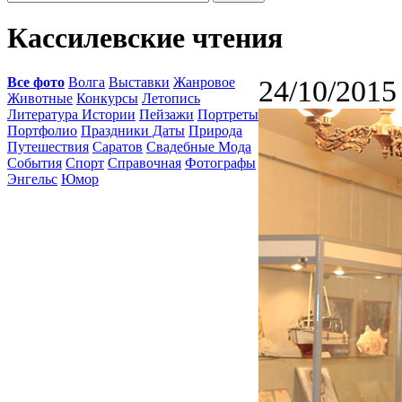
Кассилевские чтения
Все фото
Волга
Выставки
Жанровое
24/10/2015
Животные
Конкурсы
Летопись
Литература Истории
Пейзажи
Портреты
Портфолио
Праздники Даты
Природа
Путешествия
Саратов
Свадебные Мода
События
Спорт
Справочная
Фотографы
Энгельс
Юмор