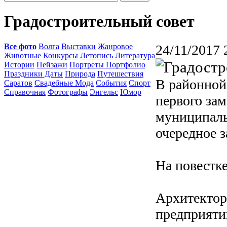
Градостроительный совет
Все фото
Волга
Выставки
Жанровое
24/11/2017 
Животные
Конкурсы
Летопись
Литература
Истории
Пейзажи
Портреты Портфолио
Праздники Даты
Природа
Путешествия
В районной
Саратов
Свадебные Мода
События
Спорт
Справочная
Фотографы
Энгельс
Юмор
первого за
муниципаль
очередное з
На повестке
Архитектор
предприяти