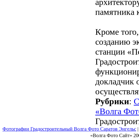
архитектор
памятника 
Кроме того
созданию э
станции «По
Градостроит
функционир
докладчик о
осуществля
Рубрики
:
С
«Волга Фот
Градострои
Фотографии Градостроительный Волга Фото Саратов Энгельс
«Волга Фото Сайт» 20