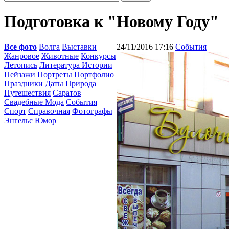
Подготовка к "Новому Году"
Все фото
Волга
Выставки
24/11/2016 17:16
События
Жанровое
Животные
Конкурсы
Летопись
Литература Истории
Пейзажи
Портреты Портфолио
Праздники Даты
Природа
Путешествия
Саратов
Свадебные Мода
События
Спорт
Справочная
Фотографы
Энгельс
Юмор