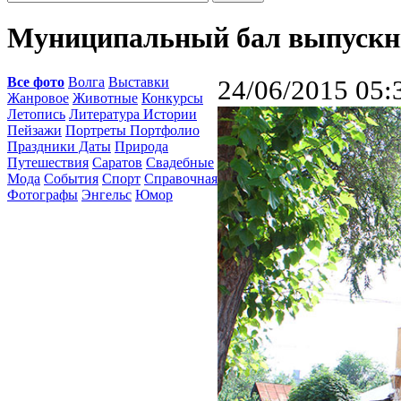
Муниципальный бал выпускн
Все фото
Волга
Выставки
24/06/2015 05:
Жанровое
Животные
Конкурсы
Летопись
Литература Истории
Пейзажи
Портреты Портфолио
Праздники Даты
Природа
Путешествия
Саратов
Свадебные
Мода
События
Спорт
Справочная
Фотографы
Энгельс
Юмор