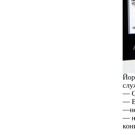
Йор
слу
— С
— В
—не
— н
кони