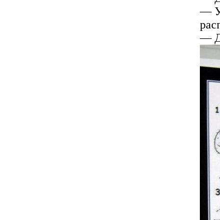
— У
рас
— Д