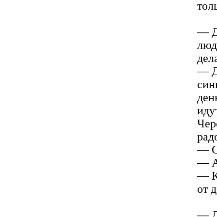
толь
— Д
люд
дел
— Д
син
ден
иду
Чер
рад
— С
— А
— К
от 
— Д