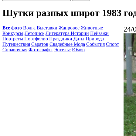
Шутки разных широт 1983 го
Все фото
Волга
Выставки
Жанровое
Животные
24/
Конкурсы
Летопись
Литература Истории
Пейзажи
Портреты Портфолио
Праздники Даты
Природа
Путешествия
Саратов
Свадебные Мода
События
Спорт
Справочная
Фотографы
Энгельс
Юмор