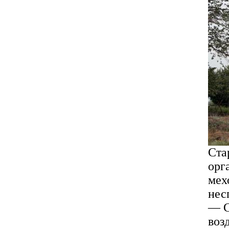
Ста
орг
мех
нес
— С
воз