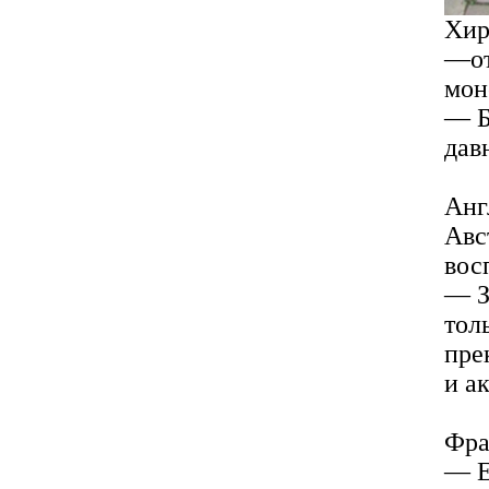
Хир
—от
мон
— Б
дав
Анг
Авс
вос
— З
тол
пре
и а
Фра
— Е