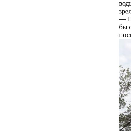
вод
зре
— Н
бы 
пос