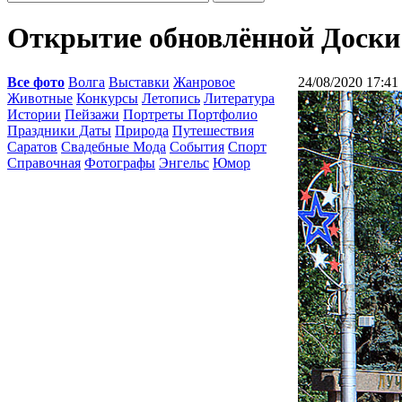
Открытие обновлённой Доски
Все фото
Волга
Выставки
Жанровое
24/08/2020 17:41
Животные
Конкурсы
Летопись
Литература
Истории
Пейзажи
Портреты Портфолио
Праздники Даты
Природа
Путешествия
Саратов
Свадебные Мода
События
Спорт
Справочная
Фотографы
Энгельс
Юмор