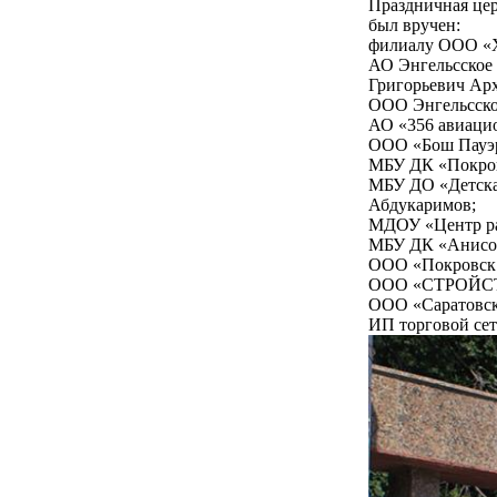
Праздничная цер
был вручен:
филиалу ООО «Хе
АО Энгельсское 
Григорьевич Ар
ООО Энгельсско
АО «356 авиаци
ООО «Бош ПауэрТ
МБУ ДК «Покров
МБУ ДО «Детска
Абдукаримов;
МДОУ «Центр раз
МБУ ДК «Анисов
ООО «Покровск 
ООО «СТРОЙСТА
ООО «Саратовск
ИП торговой сет