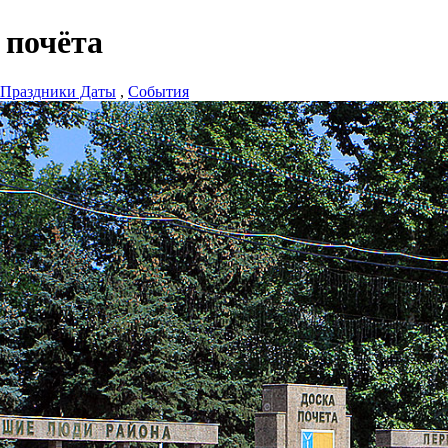
 почёта
Праздники Даты
,
События