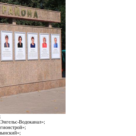
;
Энгельс-Водоканал»;
гионстрой»;
лынский»;