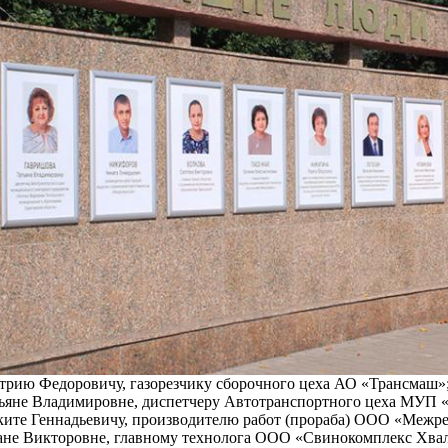
рию Федоровичу, газорезчику сборочного цеха АО «Трансмаш»
ьяне Владимировне, диспетчеру Автотранспортного цеха МУП «
ите Геннадьевичу, производителю работ (прораба) ООО «Межре
ане Викторовне, главному технолога ООО «Свинокомплекс Хва