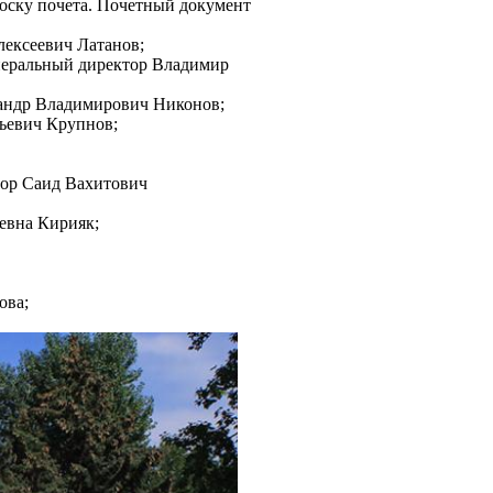
оску почета. Почетный документ
лексеевич Латанов;
енеральный директор Владимир
сандр Владимирович Никонов;
ьевич Крупнов;
тор Саид Вахитович
евна Кирияк;
ова;