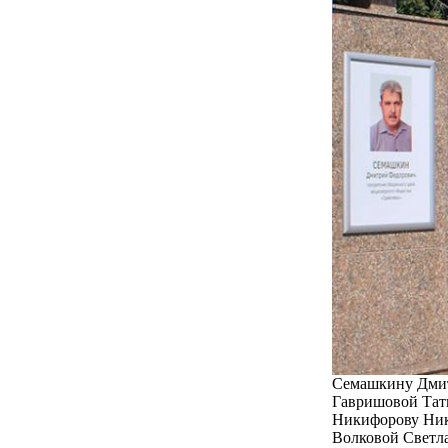
Семашкину Дмит
Гавришовой Тат
Никифорову Ник
Волковой Светл