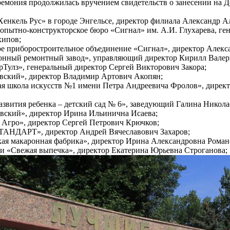
емония продолжилась вручением свидетельств о занесении на Д
нкель Рус» в городе Энгельсе, директор филиала Александр А
опытно-конструкторское бюро «Сигнал» им. А.И. Глухарева, г
хипов;
е приборостроительное объединение «Сигнал», директор Алек
онный ремонтный завод», управляющий директор Кирилл Валер
улз», генеральный директор Сергей Викторович Закора;
ский», директор Владимир Артович Акопян;
я школа искусств №1 имени Петра Андреевича Фролов», дирек
вития ребенка – детский сад № 6», заведующий Галина Никола
ский», директор Ирина Ильинична Исаева;
Агро», директор Сергей Петрович Крючков;
НДАРТ», директор Андрей Вячеславович Захаров;
ая макаронная фабрика», директор Ирина Александровна Роман
и «Свежая выпечка», директор Екатерина Юрьевна Строганова;