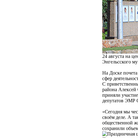
24 августа на ц
Энгельсского му
На Доске почета
сфер деятельнос
С приветственны
района Алексей 
приняли участие
депутатов ЭМР 
«Сегодня мы чес
своём деле. А т
общественной жи
сохранили объем