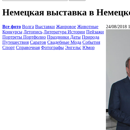
Немецкая выставка в Немецк
Все фото
Волга
Выставки
Жанровое
Животные
24/08/2018 
Конкурсы
Летопись
Литература Истории
Пейзажи
Портреты Портфолио
Праздники Даты
Природа
Путешествия
Саратов
Свадебные Мода
События
Спорт
Справочная
Фотографы
Энгельс
Юмор