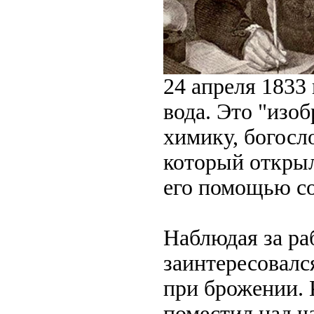
24 апреля 1833
вода. Это "изо
химику, богосл
который открыл
его помощью со
Наблюдая за ра
заинтересовалс
при брожении. 
поместил над ч