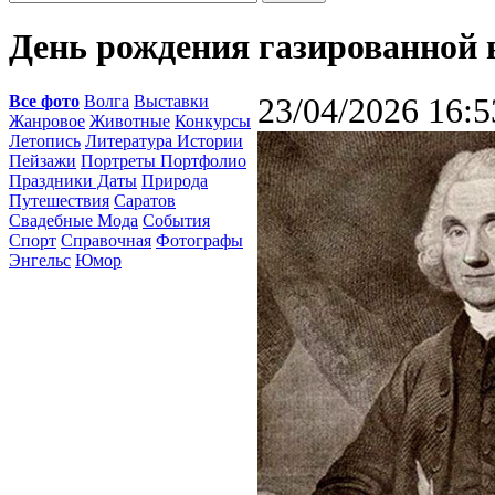
День рождения газированной 
Все фото
Волга
Выставки
23/04/2026 16:5
Жанровое
Животные
Конкурсы
Летопись
Литература Истории
Пейзажи
Портреты Портфолио
Праздники Даты
Природа
Путешествия
Саратов
Свадебные Мода
События
Спорт
Справочная
Фотографы
Энгельс
Юмор