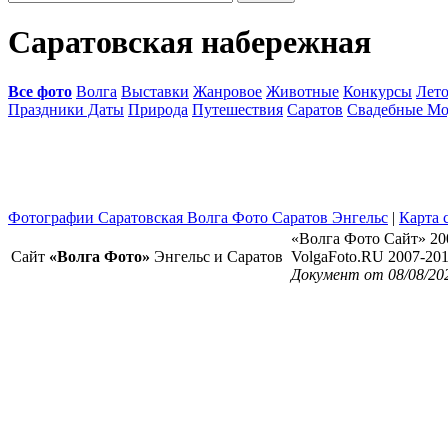
Саратовская набережная
Все фото
Волга
Выставки
Жанровое
Животные
Конкурсы
Лет
Праздники Даты
Природа
Путешествия
Саратов
Свадебные Мо
Фотографии Саратовская Волга Фото Саратов Энгельс
|
Карта 
«Волга Фото Сайт» 20
Сайт
«Волга Фото»
Энгельс и Саратов
VolgaFoto.RU 2007-20
Документ от 08/08/20