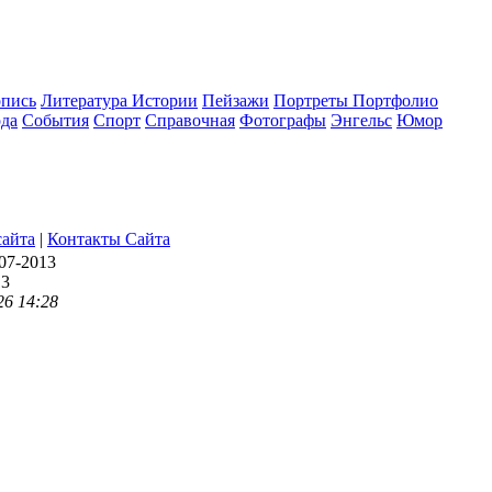
опись
Литература Истории
Пейзажи
Портреты Портфолио
да
События
Спорт
Справочная
Фотографы
Энгельс
Юмор
сайта
|
Контакты Сайта
07-2013
13
26 14:28