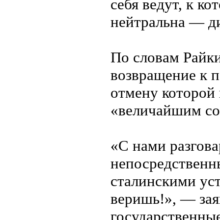
себя ведут, к ко
нейтральна — ди
По словам Райки
возвращение к п
отмену которой 
«величайшим со
«С нами разгов
непосредственн
сталинскими ус
веришь!», — зая
государственны