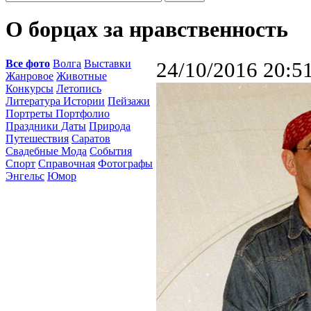
О борцах за нравственность
Все фото
Волга
Выставки
24/10/2016 20:5
Жанровое
Животные
Конкурсы
Летопись
Литература Истории
Пейзажи
Портреты Портфолио
Праздники Даты
Природа
Путешествия
Саратов
Свадебные Мода
События
Спорт
Справочная
Фотографы
Энгельс
Юмор