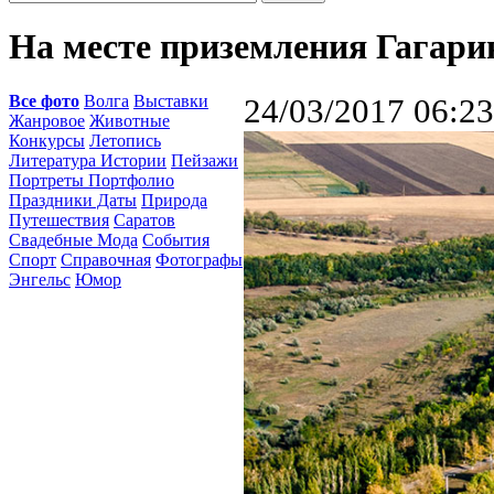
На месте приземления Гагари
Все фото
Волга
Выставки
24/03/2017 06:23
Жанровое
Животные
Конкурсы
Летопись
Литература Истории
Пейзажи
Портреты Портфолио
Праздники Даты
Природа
Путешествия
Саратов
Свадебные Мода
События
Спорт
Справочная
Фотографы
Энгельс
Юмор