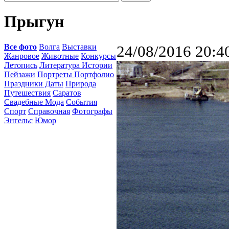
Прыгун
Все фото
Волга
Выставки
24/08/2016 20:4
Жанровое
Животные
Конкурсы
Летопись
Литература Истории
Пейзажи
Портреты Портфолио
Праздники Даты
Природа
Путешествия
Саратов
Свадебные Мода
События
Спорт
Справочная
Фотографы
Энгельс
Юмор