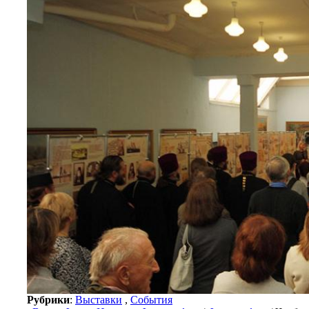
Рубрики
:
Выставки
,
События