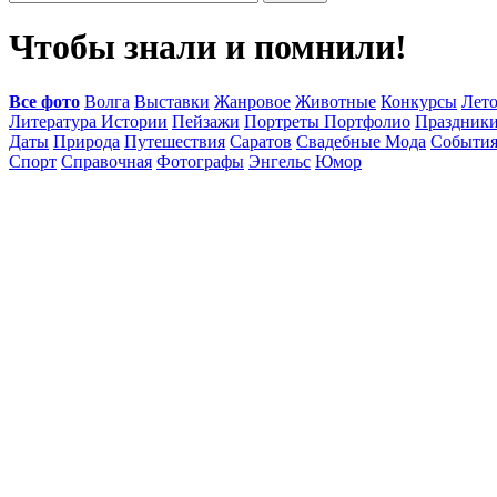
Чтобы знали и помнили!
Все фото
Волга
Выставки
Жанровое
Животные
Конкурсы
Лет
Литература Истории
Пейзажи
Портреты Портфолио
Праздник
Даты
Природа
Путешествия
Саратов
Свадебные Мода
Событи
Спорт
Справочная
Фотографы
Энгельс
Юмор