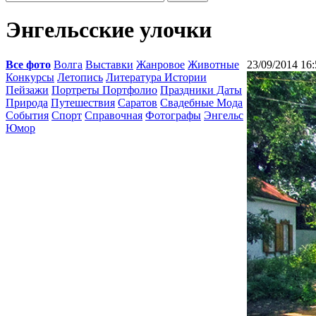
Энгельсские улочки
Все фото
Волга
Выставки
Жанровое
Животные
23/09/2014 16:
Конкурсы
Летопись
Литература Истории
Пейзажи
Портреты Портфолио
Праздники Даты
Природа
Путешествия
Саратов
Свадебные Мода
События
Спорт
Справочная
Фотографы
Энгельс
Юмор