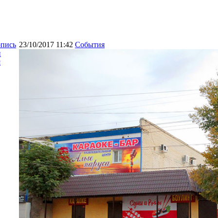
опись
23/10/2017 11:42
События
и
я