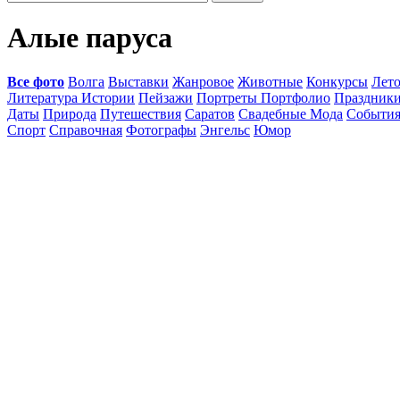
Алые паруса
Все фото
Волга
Выставки
Жанровое
Животные
Конкурсы
Лет
Литература Истории
Пейзажи
Портреты Портфолио
Праздник
Даты
Природа
Путешествия
Саратов
Свадебные Мода
Событи
Спорт
Справочная
Фотографы
Энгельс
Юмор