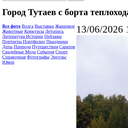
Город Тутаев с борта теплоход
Все фото
Волга
Выставки
Жанровое
13/06/2026 
Животные
Конкурсы
Летопись
Литература Истории
Пейзажи
Портреты Портфолио
Праздники
Даты
Природа
Путешествия
Саратов
Свадебные Мода
События
Спорт
Справочная
Фотографы
Энгельс
Юмор