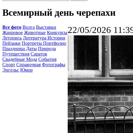
Всемирный день черепахи
Все фото
Волга
Выставки
22/05/2026 11:3
Жанровое
Животные
Конкурсы
Летопись
Литература Истории
Пейзажи
Портреты Портфолио
Праздники Даты
Природа
Путешествия
Саратов
Свадебные Мода
События
Спорт
Справочная
Фотографы
Энгельс
Юмор