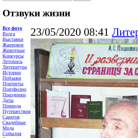
Отзвуки жизни
Все фото
23/05/2020 08:41
Лите
Волга
Выставки
Жанровое
Животные
Конкурсы
Летопись
Литература
Истории
Пейзажи
Портреты
Портфолио
Праздники
Даты
Природа
Путешествия
Саратов
Свадебные
Мода
События