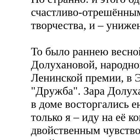
счастливо-отрешённы
творчества, и – униж
То было раннею весно
Долухановой, народно
Ленинской премии, в Э
"Дружба". Зара Долух
в доме восторгались е
только я – иду на её ко
двойственным чувством