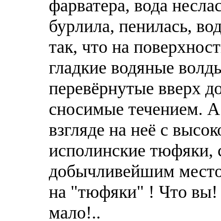
фарватера, вода несла
бурлила, пенилась, во
тaк, что на поверхнос
гладкие водяные волд
перевёрнутые вверх д
сносимые течением. А 
взгляде на неё с высок
исполинские тюфяки, 
добычливейшим место
на "тюфяки" ! Чтo вы! 
мало!..