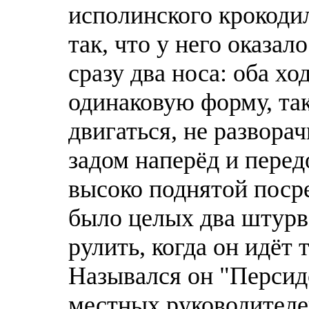
исполинского крокодил
так, что у него оказал
сразу двa носа: оба х
одинаковую форму, так
двигаться, не разворач
задом наперёд и передо
высоко поднятой посре
было целых двa штурв
рулить, когда он идёт т
Назывался он "Персидс
местных руководителей