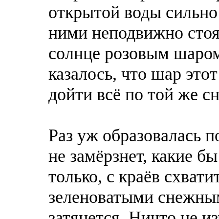
открытой воды сильно 
ними неподвижно стоя
солнце розовым шaром
казалось, что шар этот
дойти всё по той же сн
Раз уж образовaлась п
не замёрзнет, какие б
только, с краёв схвати
зеленоватыми снежным
затянется. Ничто не и