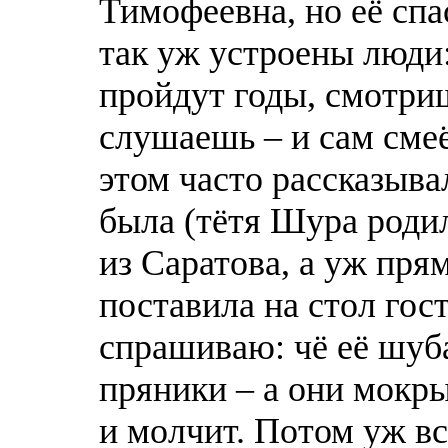
Тимофеевна, но её спас
тaк уж устроены люди:
пройдут годы, смотриш
слушаешь – и сам смеё
этом часто рассказыва
была (тётя Шура родил
из Саратова, а уж пря
поставила на стол гос
спрашиваю: чё её шуб
пряники – а они мокр
и молчит. Потом уж вс