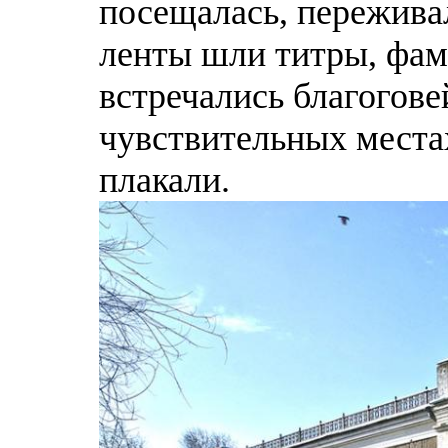
посещалась, переживал
ленты шли титры, фа
встречались благогов
чувствительных места
плакали.