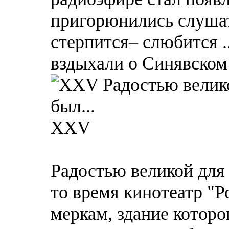
пригорюнились слушате
стерпится– слюбится .
вздыхали о Синявском 
XXV
Радостью великой для 
то время кинотеатр "
меркам, здание которо