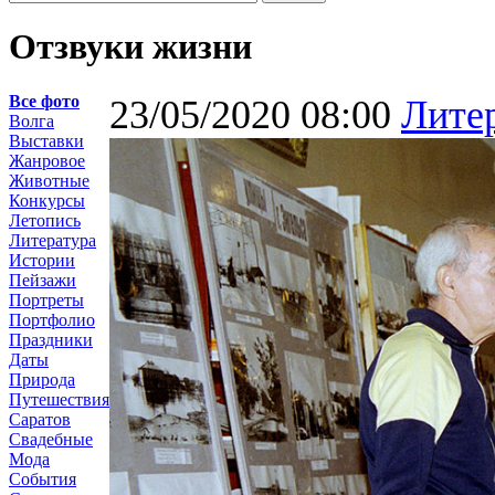
Отзвуки жизни
Все фото
23/05/2020 08:00
Лите
Волга
Выставки
Жанровое
Животные
Конкурсы
Летопись
Литература
Истории
Пейзажи
Портреты
Портфолио
Праздники
Даты
Природа
Путешествия
Саратов
Свадебные
Мода
События