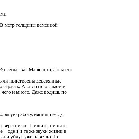
ами.
Г. В метр толщины каменной
 всегда звал Машенька, а она его
й были пристроены деревянные
ю страсть. А за стеною зимой и
ь чего и много. Даже водишь по
 большую работу, напишите, да
х сверстников. Пишите, пишите,
е – одни и те же звуки жизни в
, они уйдут уже навечно. Не