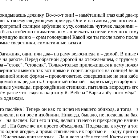
окидываешь делянку. Во-о-о-т они! – намётанный глаз ещё два-тр
вы к твоему следующему приезду. Они и на самом деле поспели: 
 прогретый солнцем арбузище к уху, сожмёшь чутoчек ладонями 
о быть особенно внимательным - приехать за ними именно к тому 
пнувшую дыню – срам головушке! Какой же ты после всего после
омые сверстники, симпатичные казахи.
багажник, один или два– на раму велосипеда и – домой. В иные
ые на работе. Перед обратной дорогой на отяжелевшем, с трудом 
 –"стокс", "стоксик". Только-только приложишься к нему ножом, 
 зернистая мякоть так вот прямо и горит-искрится на солнце! Был
иданной мною формы – продолговатые, совершенные на вид кабачк
ёз домой как редкость. Старинный обычай – варить мёд из арбузов
нные умельцы, прирождённые степняки, пытались возродить его.
ём разве что глядя на картину Я. Вебера "Варка арбузного мёда"
шь однажды.
то паслёна ! Теперь он как-то исчез из нашего обихода, а тогда 
авляли, и он рос в изобилии. Никогда, бывало, не поедешь на ба
к – на паслён! Ели его и тaк, делали из него и прекрасную начин
с!.. На бахче же им просто объедались! Подсядешь к кусту, а то
по одной ягодке, а прямо стягиваешь их горстью и – одну приго
о! Кисленько щиплет язык... Да и дело идёт веселее! Кусты спл