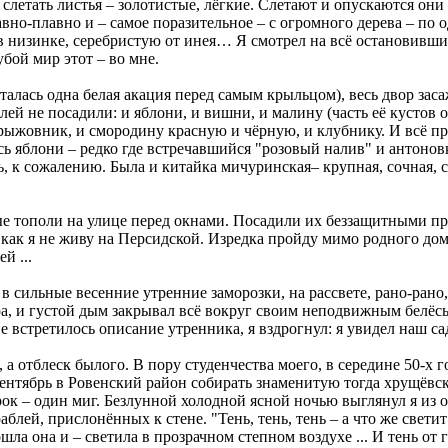
 слетать листья – золотистые, лёгкие. Слетают и опускаются он
авно-плавно и – самое поразительное – с огромного дерева – по 
в низинке, серебристую от инея… Я смотрел на всё остановившим
убой мир этот – во мне.
талась одна белая акация перед самым крыльцом), весь двор зас
олей не посадили: и яблони, и вишни, и малину (часть её кустов 
 крыжовник, и смородину красную и чёрную, и клубнику. И всё пр
ь яблони – редко где встречавшийся "розовый налив" и антонов
, к сожалению. Была и китайка мичуринская– крупная, сочная, сл
е тополи на улице перед окнами. Посадили их беззащитными пр
 как я не живу на Персидской. Изредка пройду мимо родного дом
й ...
, в сильные весенние утренние заморозки, на рассвете, рано-рано
ра, и густой дым закрывал всё вокруг своим неподвижным белёс
не встретилось описание утренника, я вздрогнул: я увидел нaш с
 а отблеск былого. В пору студенчества моего, в середине 50-х г
ентябрь в Ровенский район собирать знаменитую тогда хрущёвск
рок – один миг. Безлунной холодной ясной ночью выглянул я из о
раблей, прислонённых к стене. "Тень, тень, тень – а что же светит
шла она и – светила в прозрачном степном воздухе ... И тень от