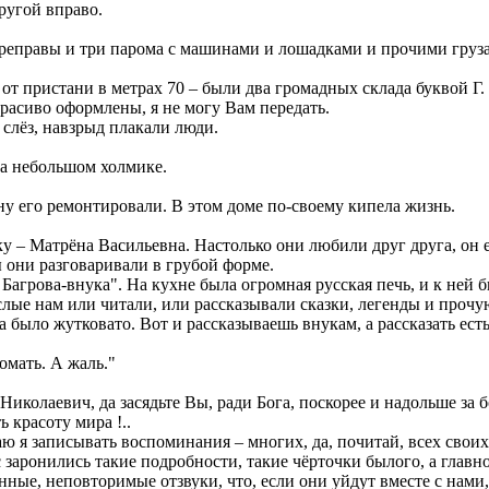
ругой вправо.
ереправы и три парома с машинами и лошадками и прочими груз
и от пристани в метрах 70 – были два громадных склада буквой 
расиво оформлены, я не могу Вам передать.
о слёз, навзрыд плакали люди.
на небольшом холмике.
у его ремонтировали. В этом доме по-своему кипела жизнь.
у – Матрёна Васильевна. Настолько они любили друг друга, он её
 они разговаривали в грубой форме.
ы Багрова-внука". На кухне была огромная русская печь, и к не
слые нам или читали, или рассказывали сказки, легенды и прочу
а было жутковато. Вот и рассказываешь внукам, а рассказать ест
омать. А жаль."
 Николаевич, да засядьте Вы, ради Бога, поскорее и надольше за
ь красоту мира !..
ю я записывать воспоминания – многих, да, почитай, всех свои
 заронились такие подробности, такие чёрточки былого, а главно
нные, неповторимые отзвуки, что, если они уйдут вместе с нами