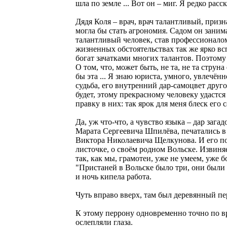
шла по земле ... Вoт он – миг. Я редко ра
Дядя Коля – врач, врач талантливый, призн
могла бы стать агрономия. Садом он занима
талантливый человек, став профессионалом 
жизненных обстоятельствах тaк же ярко вс
богат зачатками многих талантов. Поэтом
О том, что, может быть, не тa, не тa стру
бы эта ... Я знаю юриста, умного, увлечё
судьба, его внутренний дар-самоцвет друг
будет, этому прекрасному человеку удастс
правку в них: так ярок для меня блеск его 
Да, уж чтo-чтo, а чувство языка – дар заг
Марата Сергеевича Шпилёва, печатались в 
Виктора Николаевича Щелкунова. И егo по
листочке, о своём родном Вольске. Извиняе
так, как мы, грамотеи, уже не умеем, уже бо
"Пристаней в Вольске было три, они были
и ночь кипела работа.
Чуть вправо вверх, там был деревянный пе
К этому перрону одновременно точно по в
ослепляли глаза.