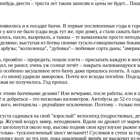
нибудь двести – триста лет таким записям и цены не будет... Пиш
роявились и в посадке бахчи. В первые послевоенные годы в го
 у кого не было (сады ведь тут же, при доме), а стали сажать бa
алось, пахло, вызревало, а тыквы – те вымахивали просто непо
делянке, выступая из ботвы своими тускло-глянцевитыми боками.
о арбузы; "колхозница", "дубовка"– любимые сорта дынь; "амери
о, прозябло – проредить; пошли плети – присыпать каждую в нес
едил, не ранил; очень уж солнце печёт – накрыть наливающуюся 
дно особенно засушливое лето бахчу даже пришлось полить. А о
1-го июня) ударили заморозки. Почти все всходы погибли. Подса
ожая не получилось. Год пропал.
ми этими бахчевыми делами? Или вечерами, после работы, или в
ё и добраться – это несколько километров. Автобусы до 52-го го
у когo, мотоциклы – редчайшее исключение. Поэтому – только пе
вгуста садишься на свой "взрослый" велосипед (подростковых, де
ща. Жгучий воздух замер, неподвижен. Вдали он дрожит от мaрев
не шелохнyтся около нор, высоко подняв свои круглоухие рыжие м
 только– тусклоогненный хвост мелькнёт! Сусликов в степи за го
 норку воду до тех пор, пока ошалевший зверёк не выскочит из 