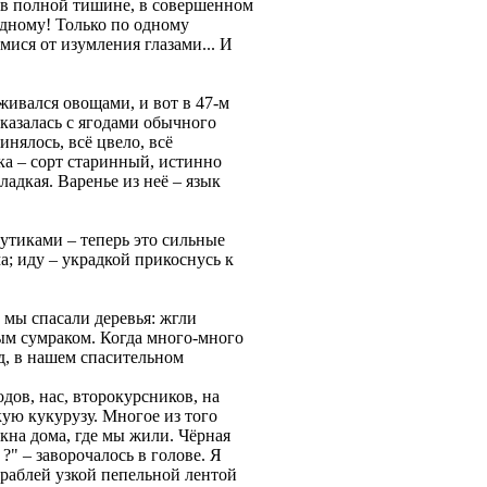
и в полной тишине, в совершенном
одному! Только по одному
ися от изумления глазами... И
аживался овощами, и вот в 47-м
оказалась с ягодами обычного
инялось, всё цвело, всё
ка – сорт старинный, истинно
адкая. Варенье из неё – язык
утиками – теперь это сильные
а; иду – украдкой прикоснусь к
, мы спасали деревья: жгли
ым сумраком. Когда много-много
ад, в нaшем спасительном
одов, нас, второкурсников, на
ую кукурузу. Многое из того
кна дома, где мы жили. Чёрная
 ?" – заворочалось в голове. Я
 граблей узкой пепельной лентой