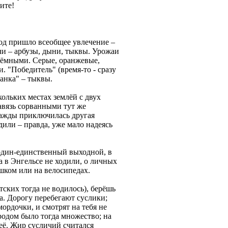
ите!
род пришло всеобщее увлечение –
хчи – арбузы, дыни, тыквы. Урожаи
дъёмными. Серые, оранжевые,
 "Победитель" (время-то - сразу
канка" – тыквы.
кольких местах землёй с двух
завязь сорванными тут же
днажды приключилась другая
дили – правда, уже мало надеясь
 один-единственный выходной, в
да в Энгельсе не ходили, о личных
шком или на велосипедах.
тских тогда не водилось), берёшь
а. Дорогу перебегают суслики;
ордочки, и смотрят на тебя не
родом было тогда множество; на
неё. Жир сусличий считался