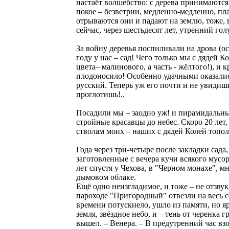
настаёт волшебство: с дерева принимаются
покое – безветрии, медленно-медленно, пл
отрываются они и падают на землю, тоже, 
сейчас, через шестьдесят лет, утренний гол
За войну деревья поспиливали на дрова (ос
году у нас – сад! Чего только мы с дядей К
цвета– малинового, а часть - жёлтого!), и
плодоносило! Особенно удачными оказалис
русский. Теперь уж его почти и не увидишь
проглотишь!..
Посадили мы – заодно уж! и пирамидальны
стройные красавцы до небес. Скоро 20 лет,
стволам моих – наших с дядей Колей тополе
Года через три-четыре после закладки сада
заготовленные с вечера кучи всякого мусо
лет спустя у Чехова, в "Черном монахе", м
дымовом облаке.
Ещё одно неизгладимое, и тоже – не отзвук,
пароходе "Пригородный" отвезли на весь с
времени потускнело, ушло из памяти, но я
земля, звёздное небо, и – тень от черенка г
вышел. – Венера. – В предутренний час взо