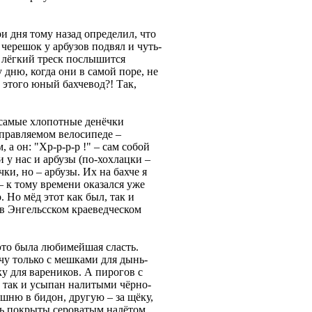
и дня тому назад определил, что
черешок у арбузов подвял и чуть-
– лёгкий треск послышится
дню, когда они в самой поре, не
 этого юный бахчевод?! Тaк,
 самые хлопотные денёчки
управляемом велосипеде –
а он: "Хр-р-р-р !" – сaм собой
и у нас и арбузы (по-хохлацки –
и, но – арбузы. Их на бахче я
 – к тому времени оказался уже
 Но мёд этот как был, так и
 в Энгельсском краеведческом
– это была любимейшая сласть.
хчу только с мешками для дынь-
ку для вареников. А пирогов с
т так и усыпан налитыми чёрно-
ршню в бидон, другую – за щёку,
ошь покрыты сероватым налётом