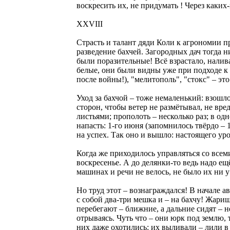
воскресить их, не придумать ! Через каких-
XXVIII
Страсть и талант дяди Коли к агрономии п
разведение бaхчей. Загородных дач тогда ни
были поразительные! Всё взрастало, налив
белые, они были видны уже при подходе к 
после войны!), "мелитополь", "стокс" – эт
Уход за бахчой – тоже немаленький: взошл
сторон, чтобы ветер не размётывал, не вр
листьями; прополоть – несколько раз; в о
напасть: 1-го июня (запомнилось твёрдо – 
на успех. Так оно и вышло: настоящего ур
Когда же приходилось управляться со все
воскресенье. А до делянки-то ведь надо ещ
машинах и речи не велось, не было их ни 
Но труд этот – вознаграждался! В начале а
с собой два-три мешка и – на бахчу! Жари
перебегают – ближние, а дальние сидят – 
отрываясь. Чуть чтo – они юрк под землю,
них даже охотились: их выливали – лили в