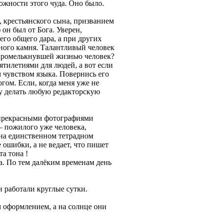
можности этого чуда. Оно было.
, крестьянского сына, призванием
 он был от Бога. Уверен,
его общего дара, а при других
нного камня. Талантливый человек
й промелькнувшей жизнью человек?
сятилетиями для людей, а вот если
 чувством языка. Повернись его
гом. Если, когда меня уже не
му делать любую редакторскую
 с прекрасными фотографиями
– пожилого уже человека,
на единственном тетрадном
 ошибки, а не ведает, что пишет
та тона !
а. По тем далёким временам день
 работали круглые сутки.
 оформлением, а на солнце они