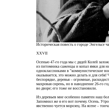
Историческая повесть о городе Энгельсе ч
XXVII
Осенью 47-го года мы с дядей Колей залож
из питомника саженцы и копал ямки для ни
одноклассниками в "коммунистические воск
оказывается, это можно делать и для себя!
беспорядке, деревья – огромные, раскидист
махровая сирень, но в наводнение 26-го г
во дворе; его тоже не восстановили.
Из деревьев мне особенно памятен наш бо
Запомнил же я его вот почему. Осень. Утро
явственно чуется морозец. На ясене – тонч