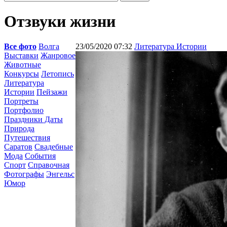
Отзвуки жизни
Все фото
Волга
23/05/2020 07:32
Литература Истории
Выставки
Жанровое
Животные
Конкурсы
Летопись
Литература
Истории
Пейзажи
Портреты
Портфолио
Праздники Даты
Природа
Путешествия
Саратов
Свадебные
Мода
События
Спорт
Справочная
Фотографы
Энгельс
Юмор