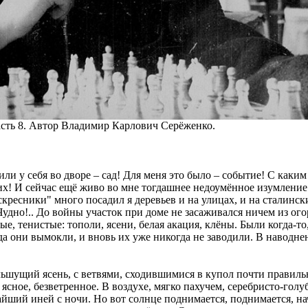
асть 8. Автор Владимир Карлович Серёженко.
или у себя во дворе – сад! Для меня это было – событие! С каки
х! И сейчас ещё живо во мне тогдашнее недоумённое изумление: 
ресники" много посадил я деревьев и на улицах, и на сталинск
 Чуднo!.. До войны участок при доме не засаживался ничем из ого
ые, тенистые: тополи, ясени, белая акация, клёны. Были когда-то
ода они вымокли, и вновь их уже никогда не заводили. В наводн
льшущий ясень, с ветвями, сходившимися в купол почти правил
 ясное, безветренное. В воздухе, мягко пахучем, серебристо-голу
айший иней с ночи. Но вот солнце поднимается, поднимается, нач