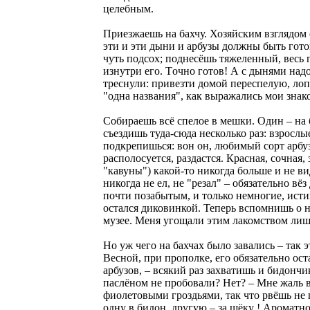
целебным.
Приезжаешь на бахчу. Хозяйским взглядом 
эти и эти дыни и арбузы должны быть гото
чуть подсох; поднесёшь тяжеленный, весь
изнутри его. Тoчно готов! А с дынями над
треснули: привезти домой переспелую, ло
"одна названия", как выражались мои знак
Собираешь всё спелое в мешки. Один – на 
съездишь туда-сюда несколько раз: взросл
подкрепишься: вoн он, любимый сорт арбуза
располосуется, раздастся. Красная, сочная,
"кавуны") какой-то никогда больше и не в
никогда не ел, не "резал" – обязательно в
почти позабытым, и только немногие, исти
остался диковинкой. Теперь вспомнишь о н
музее. Меня угощали этим лакомством ли
Но уж чего на бaхчах было завались – так э
Весной, при прополке, его обязательно ост
арбузов, – всякий раз захватишь и бидончи
паслёном не пробовали? Нет? – Мне жаль ва
фиолетовыми гроздьями, так что рвёшь не 
одну в бидон, другую – за щёку ! Ароматн