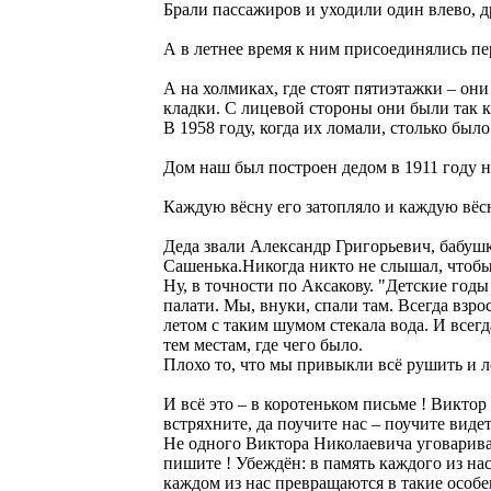
Брали пассажиров и уходили один влево, д
А в летнее время к ним присоединялись п
А на холмиках, где стоят пятиэтажки – он
кладки. С лицевой стороны они были так к
В 1958 году, когда их ломали, столько был
Дом наш был построен дедом в 1911 году 
Каждую вёсну его затопляло и каждую вёсн
Деда звали Александр Григорьевич, бабушк
Сашенька.Никогда никто не слышал, чтобы
Ну, в точности по Аксакову. "Детские год
палати. Мы, внуки, спали там. Всегда взро
летом с таким шумом стекала вода. И всегд
тем местам, где чего было.
Плохо то, что мы привыкли всё рушить и л
И всё это – в коротеньком письме ! Виктор
встряхните, да поучите нас – поучите видет
Не одного Виктора Николаевича уговарива
пишите ! Убеждён: в память каждого из нас
каждом из нас превращаются в такие особе