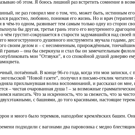
ссказываю об этом. Я боюсь лишний раз встретить сомнение в воз
анный, не раз говорил мне о том, что, может быть, истинным его
лся радостно, любовно, понимая его жизнь. Но и врач (терапевт)
в чём-то одном, развивает тем самым только однy из сторон сво
пыхнула бы другая, третья грань этого его внутреннего драгоце
у о чём грустит-сокрушается в старости задумавшийся над свое
на его многострунного душевного инструмента звучала годами, де
нного своим делом и – с несомненным, прирождённым, тончайшим
ой гранью – онa бы сверкнула и стал бы он замечательным филоло
я опубликовать мои "Отзвуки", я со спокойной душой доверяю е
самоцвета.
адочный, потаённый. В конце 96-го года, когда эти мои записки,
энгельсской "Новой газете", получил я письмо-отклик читателя 
дняла прихлынувшая волна воспоминаний, и рассказал он мне, 
тся – чистая очарованная душа ! – за возможные грамматические
имся написать. Что за искренность, что за свежесть, что за чисто
 двухэтажными, с башнями, до того красивыми, настоящие терем
ррон и много было теремков, наподобие кремлёвских башен. Они
ремени подходили с вагонами два паровозика с медно блестящим