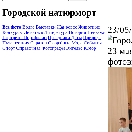
Городской натюрморт
Все фото
Волга
Выставки
Жанровое
Животные
23/05
Конкурсы
Летопись
Литература Истории
Пейзажи
Портреты Портфолио
Праздники Даты
Природа
Путешествия
Саратов
Свадебные Мода
События
Спорт
Справочная
Фотографы
Энгельс
Юмор
23 ма
фотов