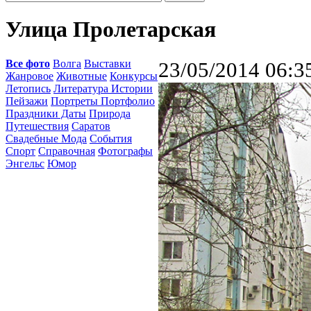
Улица Пролетарская
Все фото
Волга
Выставки
23/05/2014 06:3
Жанровое
Животные
Конкурсы
Летопись
Литература Истории
Пейзажи
Портреты Портфолио
Праздники Даты
Природа
Путешествия
Саратов
Свадебные Мода
События
Спорт
Справочная
Фотографы
Энгельс
Юмор