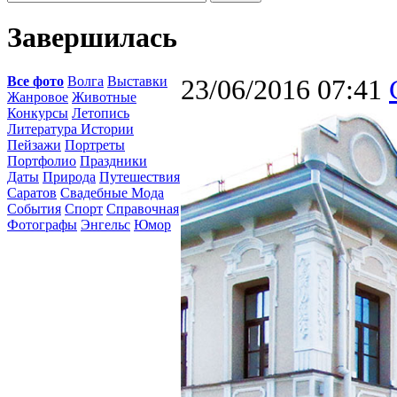
Завершилась
Все фото
Волга
Выставки
23/06/2016 07:41
Жанровое
Животные
Конкурсы
Летопись
Литература Истории
Пейзажи
Портреты
Портфолио
Праздники
Даты
Природа
Путешествия
Саратов
Свадебные Мода
События
Спорт
Справочная
Фотографы
Энгельс
Юмор