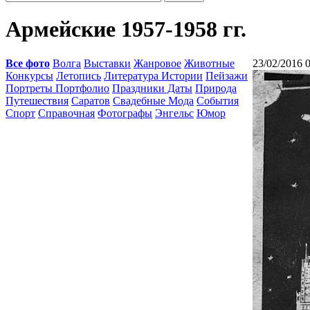
Армейские 1957-1958 гг.
Все фото
Волга
Выставки
Жанровое
Животные
23/02/2016 
Конкурсы
Летопись
Литература Истории
Пейзажи
Портреты Портфолио
Праздники Даты
Природа
Путешествия
Саратов
Свадебные Мода
События
Спорт
Справочная
Фотографы
Энгельс
Юмор