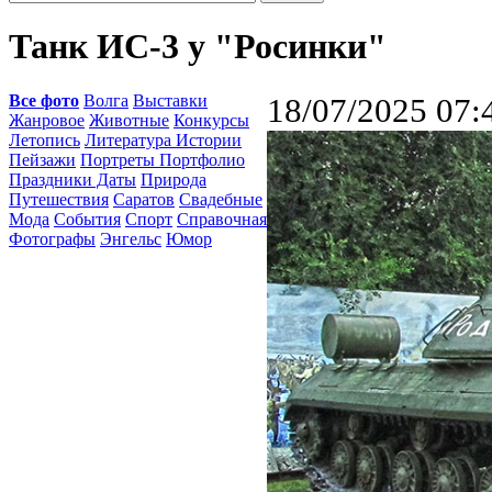
Танк ИС-3 у "Росинки"
Все фото
Волга
Выставки
18/07/2025 07:
Жанровое
Животные
Конкурсы
Летопись
Литература Истории
Пейзажи
Портреты Портфолио
Праздники Даты
Природа
Путешествия
Саратов
Свадебные
Мода
События
Спорт
Справочная
Фотографы
Энгельс
Юмор