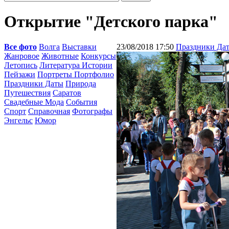
Открытие "Детского парка"
Все фото
Волга
Выставки
23/08/2018 17:50
Праздники Да
Жанровое
Животные
Конкурсы
Летопись
Литература Истории
Пейзажи
Портреты Портфолио
Праздники Даты
Природа
Путешествия
Саратов
Свадебные Мода
События
Спорт
Справочная
Фотографы
Энгельс
Юмор