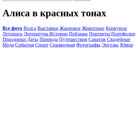
Алиса в красных тонах
Все фото
Волга
Выставки
Жанровое
Животные
Конкурсы
Летопись
Литература Истории
Пейзажи
Портреты Портфолио
Праздники Даты
Природа
Путешествия
Саратов
Свадебные
Мода
События
Спорт
Справочная
Фотографы
Энгельс
Юмор