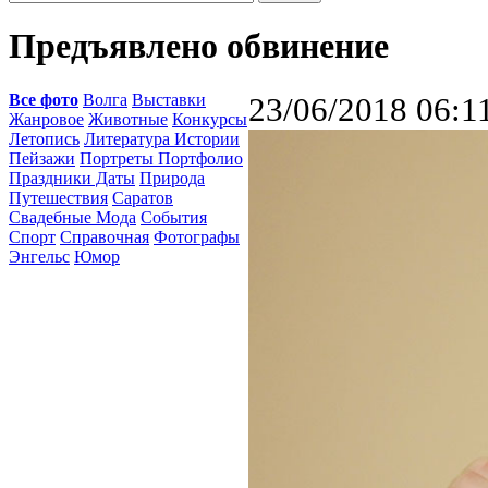
Предъявлено обвинение
Все фото
Волга
Выставки
23/06/2018 06:1
Жанровое
Животные
Конкурсы
Летопись
Литература Истории
Пейзажи
Портреты Портфолио
Праздники Даты
Природа
Путешествия
Саратов
Свадебные Мода
События
Спорт
Справочная
Фотографы
Энгельс
Юмор