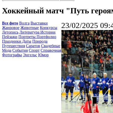
Хоккейный матч "Путь героя
Все фото
Волга
Выставки
23/02/2025 09:
Жанровое
Животные
Конкурсы
Летопись
Литература Истории
Пейзажи
Портреты Портфолио
Праздники Даты
Природа
Путешествия
Саратов
Свадебные
Мода
События
Спорт
Справочная
Фотографы
Энгельс
Юмор