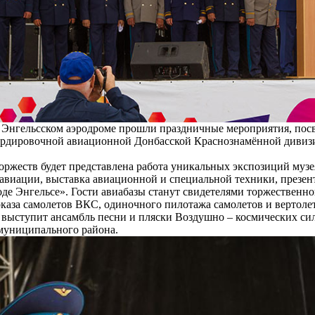
а Энгельсском аэродроме прошли праздничные мероприятия, пос
ардировочной авиационной Донбасской Краснознамённой дивиз
оржеств будет представлена работа уникальных экспозиций муз
авиации, выставка авиационной и специальной техники, презен
оде Энгельсе». Гости авиабазы станут свидетелями торжественно
каза самолетов ВКС, одиночного пилотажа самолетов и вертоле
выступит ансамбль песни и пляски Воздушно – космических сил
муниципального района.