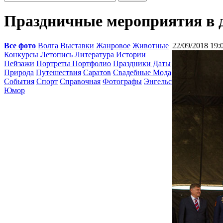
Праздничные мероприятия в 
Все фото
Волга
Выставки
Жанровое
Животные
22/09/2018 19:
Конкурсы
Летопись
Литература Истории
Пейзажи
Портреты Портфолио
Праздники Даты
Природа
Путешествия
Саратов
Свадебные Мода
События
Спорт
Справочная
Фотографы
Энгельс
Юмор