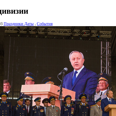
дивизии
03
Праздники Даты
,
События