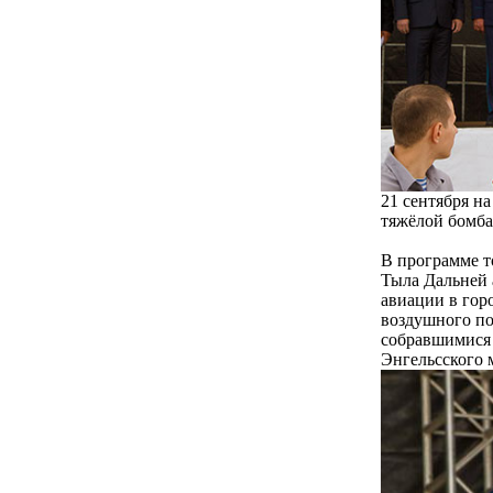
21 сентября н
тяжёлой бомб
В программе т
Тыла Дальней 
авиации в гор
воздушного по
собравшимися 
Энгельсского 