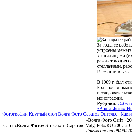
За годы ее работ
устроены межэта
хранилищами (име
реконструкция о
стеллажами, раб
Германии в г. Са
В 1989 г. был от
Большое внимани
исследовательско
монографий.
Рубрики
:
Событ
«Волга Фото» Н
Фотографии Круглый стол Волга Фото Саратов Энгельс
|
Карта
«Волга Фото Сайт» 20
Сайт
«Волга Фото»
Энгельс и Саратов
VolgaFoto.RU 2007-20
Документ от 08/08/20