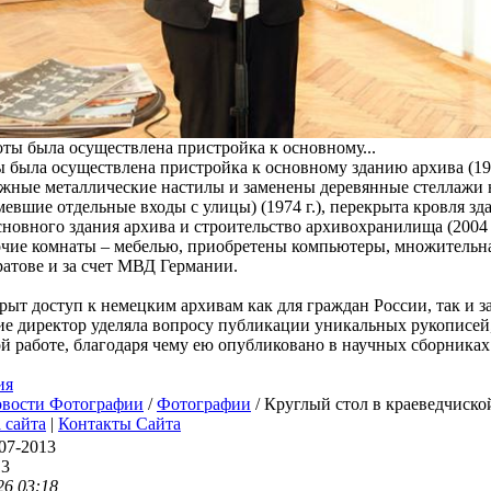
ы была осуществлена пристройка к основному зданию архива (1967
жные металлические настилы и заменены деревянные стеллажи н
вшие отдельные входы с улицы) (1974 г.), перекрыта кровля здан
сновного здания архива и строительство архивохранилища (2004
очие комнаты – мебелью, приобретены компьютеры, множительная
ратове и за счет МВД Германии.
крыт доступ к немецким архивам как для граждан России, так и 
е директор уделяла вопросу публикации уникальных рукописей,
й работе, благодаря чему ею опубликовано в научных сборниках 
ия
овости Фотографии
/
Фотографии
/ Круглый стол в краеведчиско
 сайта
|
Контакты Сайта
07-2013
13
26 03:18