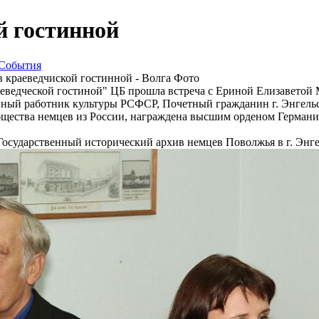
й гостинной
События
аеведческой гостиной" ЦБ прошла встреча с Ериной Елизаветой 
нный работник культуры РСФСР, Почетный гражданин г. Энгел
щества немцев из России, награждена высшим орденом Германии 
сударственный исторический архив немцев Поволжья в г. Энгельсе