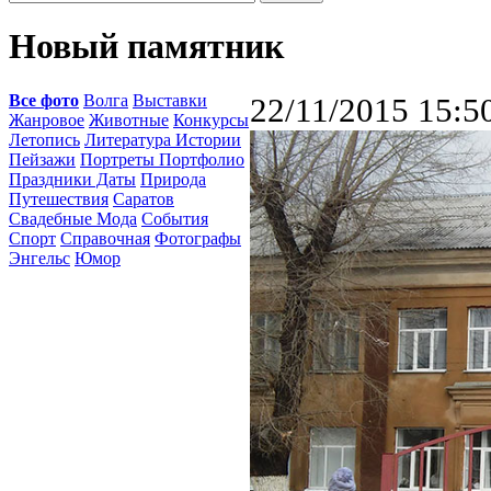
Новый памятник
Все фото
Волга
Выставки
22/11/2015 15:5
Жанровое
Животные
Конкурсы
Летопись
Литература Истории
Пейзажи
Портреты Портфолио
Праздники Даты
Природа
Путешествия
Саратов
Свадебные Мода
События
Спорт
Справочная
Фотографы
Энгельс
Юмор