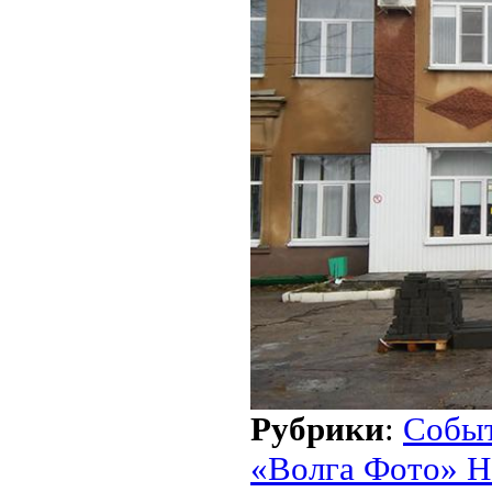
Рубрики
:
Собы
«Волга Фото» Н