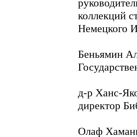
руководител
коллекций с
Немецкого И
Беньямин А
Государстве
д-р Ханс-Як
директор Би
Олаф Хаман