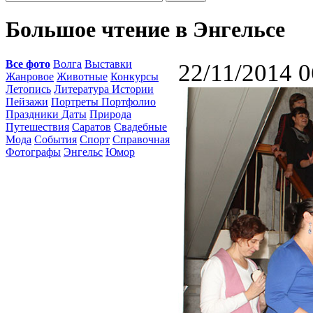
Большое чтение в Энгельсе
Все фото
Волга
Выставки
22/11/2014 0
Жанровое
Животные
Конкурсы
Летопись
Литература Истории
Пейзажи
Портреты Портфолио
Праздники Даты
Природа
Путешествия
Саратов
Свадебные
Мода
События
Спорт
Справочная
Фотографы
Энгельс
Юмор