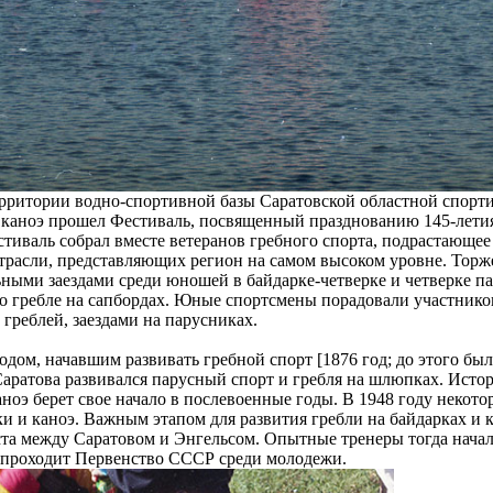
территории водно-спортивной базы Саратовской областной спор
и каноэ прошел Фестиваль, посвященный празднованию 145-летия
стиваль собрал вместе ветеранов гребного спорта, подрастающе
трасли, представляющих регион на самом высоком уровне. Торж
ными заездами среди юношей в байдарке-четверке и четверке па
о гребле на сапбордах. Юные спортсмены порадовали участников
греблей, заездами на парусниках.
одом, начавшим развивать гребной спорт [1876 год; до этого бы
аратова развивался парусный спорт и гребля на шлюпках. Исто
аноэ берет свое начало в послевоенные годы. В 1948 году некот
и и каноэ. Важным этапом для развития гребли на байдарках и к
ста между Саратовом и Энгельсом. Опытные тренеры тогда начали
е проходит Первенство СССР среди молодежи.