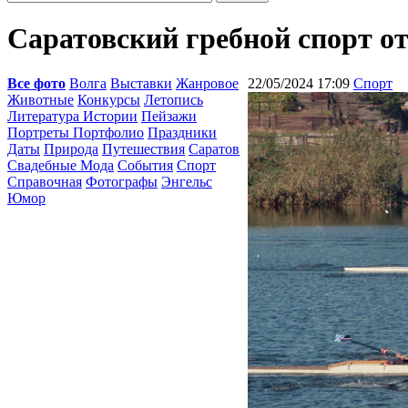
Саратовский гребной спорт от
Все фото
Волга
Выставки
Жанровое
22/05/2024 17:09
Спорт
Животные
Конкурсы
Летопись
Литература Истории
Пейзажи
Портреты Портфолио
Праздники
Даты
Природа
Путешествия
Саратов
Свадебные Мода
События
Спорт
Справочная
Фотографы
Энгельс
Юмор