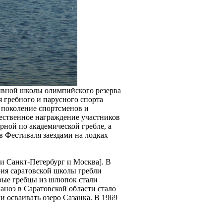
тивной школы олимпийского резерва
 гребного и парусного спорта
е поколение спортсменов и
ественное награждение участников
рной по академической гребле, а
 Фестиваля заездами на лодках
ли Санкт-Петербург и Москва]. В
рия саратовской школы гребли
орые гребцы из шлюпок стали
аноэ в Саратовской области стало
 осваивать озеро Сазанка. В 1969