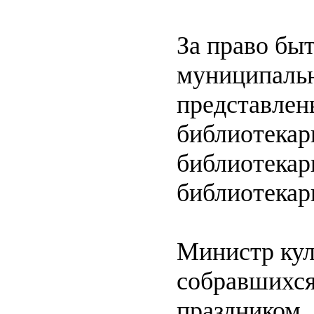
За право бы
муниципальн
представлен
библиотекар
библиотекар
библиотекар
Министр кул
собравшихс
праздником,