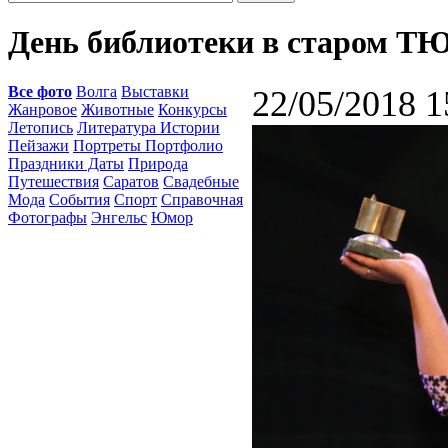
День библиотеки в старом ТЮ
Все фото
Волга
Выставки
22/05/2018 1
Жанровое
Животные
Конкурсы
Летопись
Литература Истории
Пейзажи
Портреты Портфолио
Праздники Даты
Природа
Путешествия
Саратов
Свадебные
Мода
События
Спорт
Справочная
Фотографы
Энгельс
Юмор