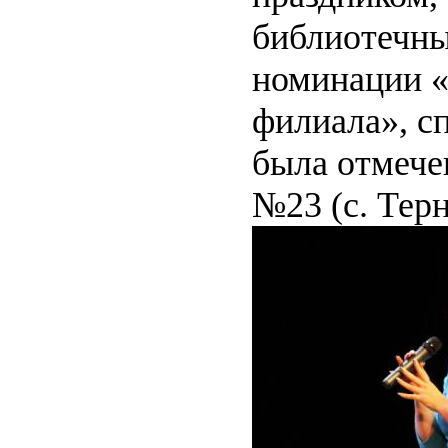
библиотечны
номинации «
филиала», с
была отмече
№23 (с. Тер