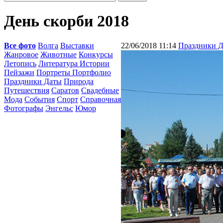
День скорби 2018
Все фото
Волга
Выставки
22/06/2018 11:14
Праздники 
Жанровое
Животные
Конкурсы
Летопись
Литература Истории
Пейзажи
Портреты Портфолио
Праздники Даты
Природа
Путешествия
Саратов
Свадебные
Мода
События
Спорт
Справочная
Фотографы
Энгельс
Юмор