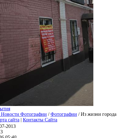
ытия
 Новости Фотографии
/
Фотографии
/ Из жизни города
рта сайта
|
Контакты Сайта
07-2013
13
26 05:40