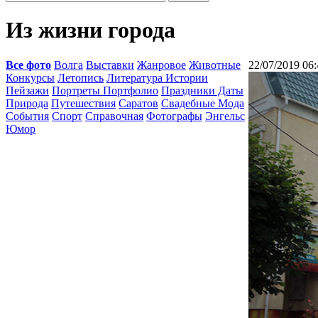
Из жизни города
Все фото
Волга
Выставки
Жанровое
Животные
22/07/2019 06:
Конкурсы
Летопись
Литература Истории
Пейзажи
Портреты Портфолио
Праздники Даты
Природа
Путешествия
Саратов
Свадебные Мода
События
Спорт
Справочная
Фотографы
Энгельс
Юмор